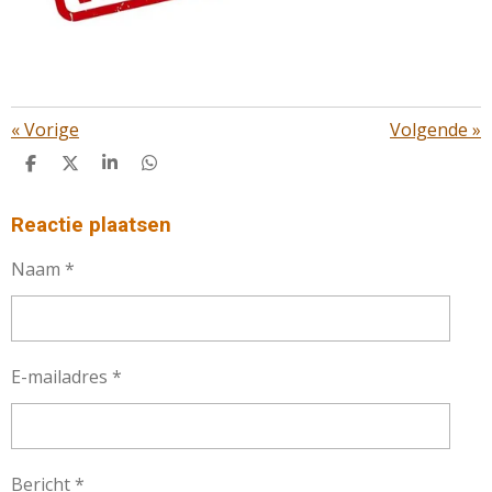
«
Vorige
Volgende
»
D
D
S
D
E
E
H
E
L
E
A
L
E
L
R
E
Reactie plaatsen
N
E
N
Naam *
E-mailadres *
Bericht *